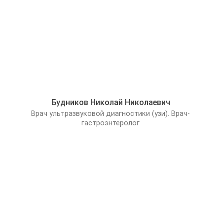
мочевыделительного
руб.
тракта
Ультразвуковое
1300.00
исследование
A04.06.003
руб.
вилочковой железы
Ультразвуковое
2000.00
исследование
A04.23.001.001
руб.
головного мозга
Будников Николай Николаевич
Ультразвуковое
Врач ультразвуковой диагностики (узи). Врач-
исследование
1500.00
A04.14.002
гастроэнтеролог
желчного пузыря и
руб.
протоков
Ультразвуковое
1100.00
исследование
A04.04.001
руб.
коленного сустава
Ультразвуковое
исследование
1200.00
лимфатических узлов
A04.06.002
руб.
(одна анатомическая