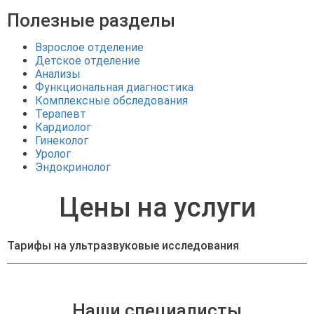
Полезные разделы
Взрослое отделение
Детское отделение
Анализы
Функциональная диагностика
Комплексные обследования
Терапевт
Кардиолог
Гинеколог
Уролог
Эндокринолог
Цены на услуги
Тарифы на ультразвуковые исследования
Пок
Дуплексное
2500.00
сканирование артерий
A04.12.001.002
руб.
почек
Наши специалисты