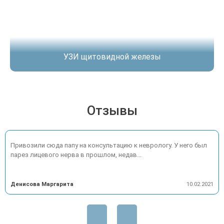
исследование нервов
одна нижняя
конечность
4000.00
A04.24.001
(седалищный,
руб.
большеберцовый,
общий малоберцовый
УЗИ щитовидной железы
нервы)
Ультразвуковое
исследование нервов
5500.00
A04.24.001
на двух верхних
руб.
Отзывы
конечностях
Ультразвуковое
исследование нервов
7500.00
A04.24.001
Привозили сюда папу на консультацию к неврологу. У него был
на двух нижних
руб.
парез лицевого нерва в прошлом, недав...
конечностях
Ультразвуковое
Денисова Маргарита
10.02.2021
исследование
периферических
2500.00
A04.24.001
нервов (одна
руб.
анатомическая