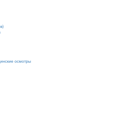
в)
и
цинские осмотры