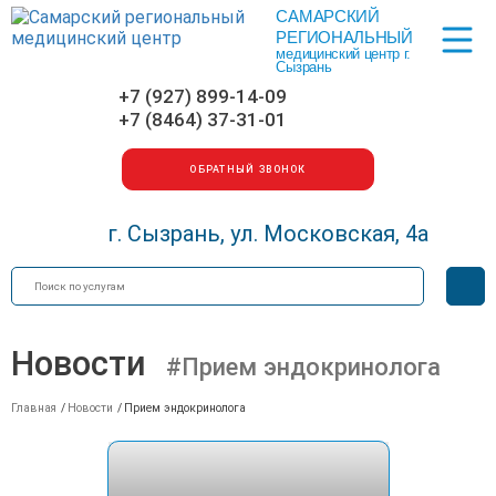
САМАРСКИЙ
Меню
РЕГИОНАЛЬНЫЙ
медицинский центр г.
Сызрань
+7 (927) 899-14-09
+7 (8464) 37-31-01
ОБРАТНЫЙ ЗВОНОК
г. Сызрань, ул. Московская, 4а
Искать
Вер
для
сла
Новости
#Прием эндокринолога
Главная
/
Новости
/
Прием эндокринолога