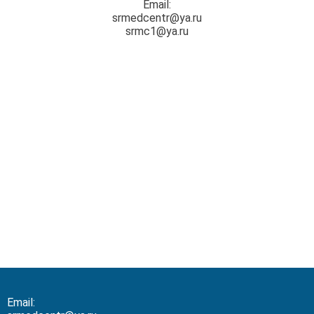
Email:
srmedcentr@ya.ru
srmc1@ya.ru
Email: