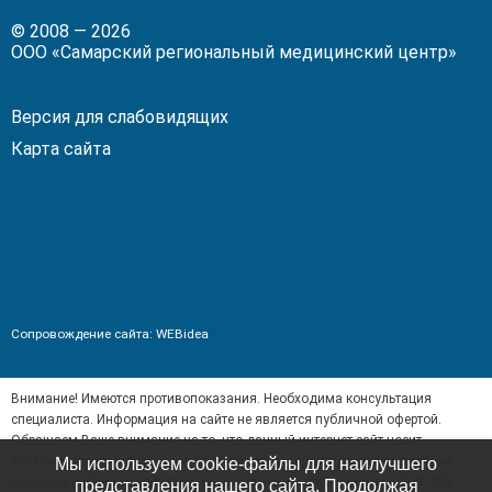
в
в
ВКонтакте!
Одноклассники!
© 2008 — 2026
ООО «Самарский региональный медицинский центр»
Версия для слабовидящих
Карта сайта
Сопровождение сайта:
WEBidea
Внимание! Имеются противопоказания. Необходима консультация
специалиста. Информация на сайте не является публичной офертой.
Обращаем Ваше внимание на то, что данный интернет-сайт носит
исключительно информационный характер и ни при каких условиях не
Мы используем cookie-файлы для наилучшего
является публичной офертой, определяемой положениями ч. 2 ст. 437
представления нашего сайта. Продолжая