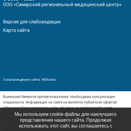
ООО «Самарский региональный медицинский центр»
Версия для слабовидящих
Карта сайта
Сопровождение сайта:
WEBidea
Внимание! Имеются противопоказания. Необходима консультация
специалиста. Информация на сайте не является публичной офертой.
Обращаем Ваше внимание на то, что данный интернет-сайт носит
исключительно информационный характер и ни при каких условиях не
Мы используем cookie-файлы для наилучшего
является публичной офертой, определяемой положениями ч. 2 ст. 437
представления нашего сайта. Продолжая
Гражданского кодекса Российской Федерации. Запрещается скачивать
использовать этот сайт, вы соглашаетесь с
ерх
материалы сайта для любых целей за исключением личных, а также