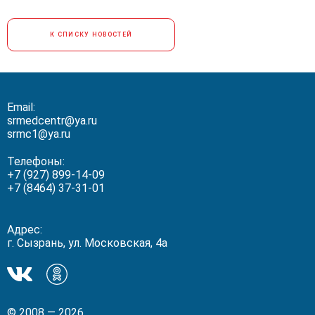
К СПИСКУ НОВОСТЕЙ
Email:
srmedcentr@ya.ru
srmc1@ya.ru
Телефоны:
+7 (927) 899-14-09
+7 (8464) 37-31-01
Адрес:
г. Сызрань, ул. Московская, 4а
Мы
Мы
в
в
ВКонтакте!
Одноклассники!
© 2008 — 2026