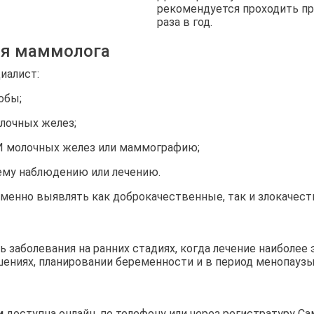
рекомендуется проходить пр
раза в год.
ия маммолога
иалист:
обы;
лочных желез;
И молочных желез или маммографию;
ему наблюдению или лечению.
менно выявлять как доброкачественные, так и злокачест
заболевания на ранних стадиях, когда лечение наиболее
ениях, планировании беременности и в период менопаузы
и
доступна онлайн, по телефону или через регистратуру С