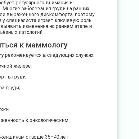
ебует регулярного внимания и
 Многие заболевания груди на ранних
или выраженного дискомфорта, поэтому
 у специалиста играет ключевую роль.
выявить изменения на раннем этапе и
ьёзных патологий.
иться к маммологу
гу
рекомендуется в следующих случаях:
очной железе;
рт в груди;
а груди;
ожи;
оженность к онкологическим
 женщинам старше 35–40 лет