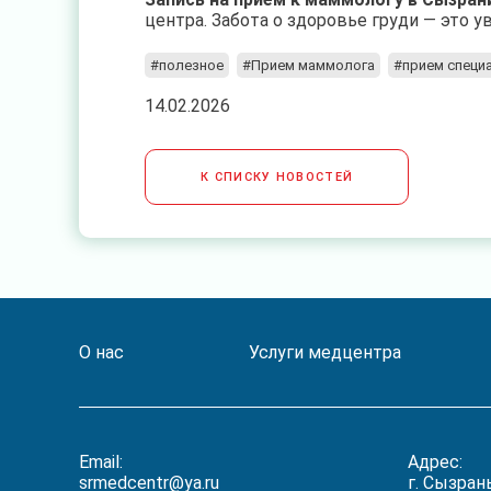
центра. Забота о здоровье груди — это 
#полезное
#Прием маммолога
#прием специ
14.02.2026
К СПИСКУ НОВОСТЕЙ
О нас
Услуги медцентра
Email:
Адрес:
srmedcentr@ya.ru
г. Сызрань