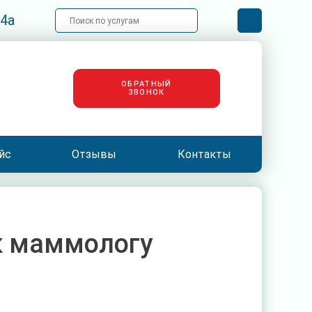
 4а
Искать
Версия
для
слабовидя
ОБРАТНЫЙ
ЗВОНОК
йс
Отзывы
Контакты
 к маммологу