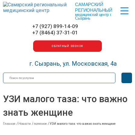
САМАРСКИЙ
Меню
РЕГИОНАЛЬНЫЙ
медицинский центр г.
Сызрань
+7 (927) 899-14-09
+7 (8464) 37-31-01
ОБРАТНЫЙ ЗВОНОК
г. Сызрань, ул. Московская, 4а
Искать
Вер
для
сла
УЗИ малого таза: что важно
знать женщине
Главная
/
Новости
/
полезное
/
УЗИ малого таза: что важно знать женщине