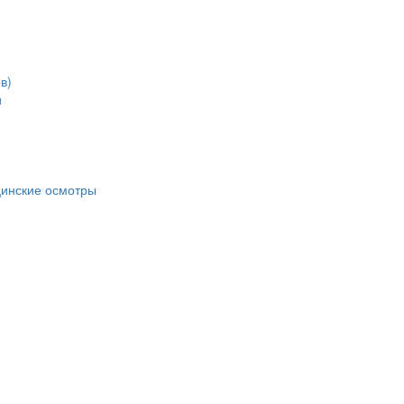
в)
и
цинские осмотры