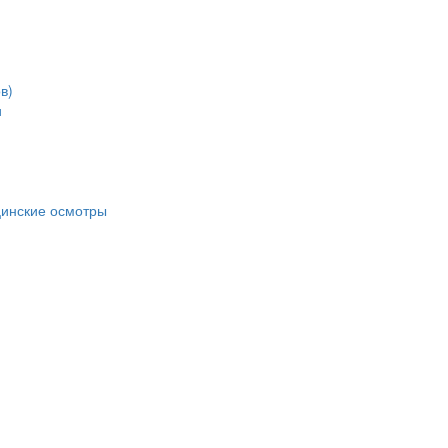
в)
и
цинские осмотры