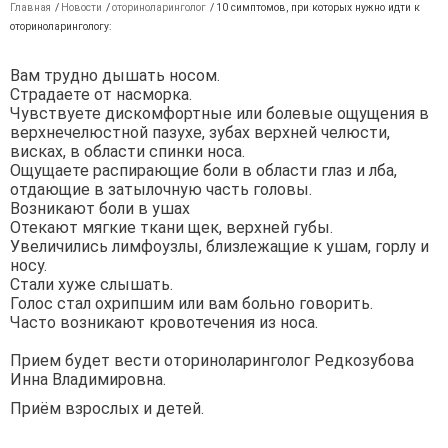
Главная
/
Новости
/
оториноларинголог
/
10 симптомов, при которых нужно идти к
оториноларингологу:
Вам трудно дышать носом.
Страдаете от насморка.
Чувствуете дискомфортные или болевые ощущения в
верхнечелюстной пазухе, зубах верхней челюсти,
висках, в области спинки носа.
Ощущаете распирающие боли в области глаз и лба,
отдающие в затылочную часть головы.
Возникают боли в ушах
Отекают мягкие ткани щек, верхней губы.
Увеличились лимфоузлы, близлежащие к ушам, горлу и
носу.
Стали хуже слышать.
Голос стал охрипшим или вам больно говорить.
Часто возникают кровотечения из носа.
⠀
Прием будет вести оториноларинголог Редкозубова
Инна Владимировна.
Приём взрослых и детей.