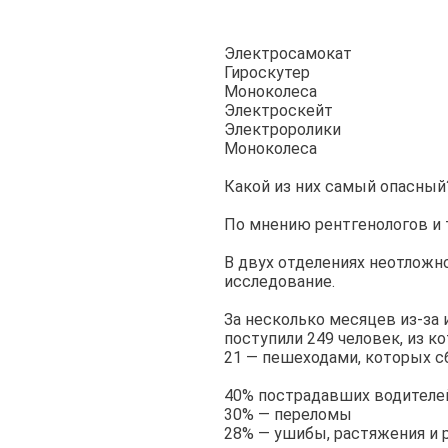
Электросамокат
Гироскутер
Моноколеса
Электроскейт
Электроролики
Моноколеса
⠀
Какой из них самый опасный
⠀
По мнению рентгенологов и 
⠀
В двух отделениях неотлож
исследование.
⠀
За несколько месяцев из-за
поступили 249 человек, из к
21 — пешеходами, которых с
⠀
40% пострадавших водителе
30% — переломы
28% — ушибы, растяжения и 